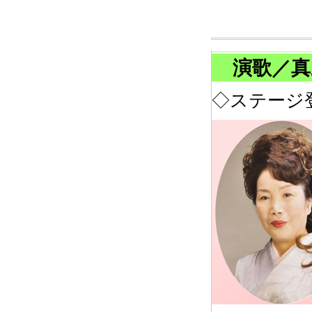
演歌／真
◇ステージ登場