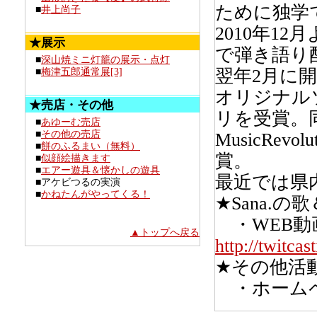
ために独学
■
井上尚子
2010年1
★展示
で弾き語り
■
深山焼ミニ灯籠の展示・点灯
■
梅津五郎通常展[3]
翌年2月に開催の、
オリジナル
★売店・その他
リを受賞。同年
■
あゆーむ売店
■
その他の売店
MusicRe
■
餅のふるまい（無料）
賞。
■
似顔絵描きます
■
エアー遊具＆懐かしの遊具
最近では県
■アケビつるの実演
■
かねたんがやってくる！
★Sana.
・WEB動画配
▲トップへ戻る
http://twitca
★その他活
・ホーム