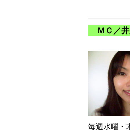
ＭＣ／井
毎週水曜・