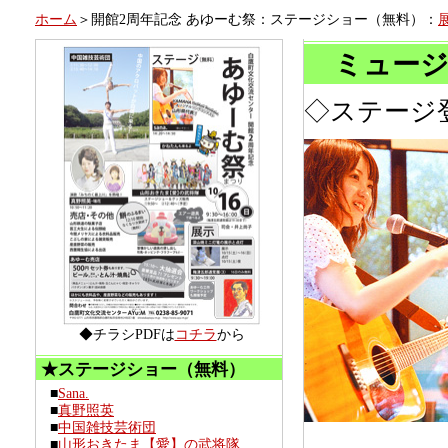
ホーム
＞開館2周年記念 あゆーむ祭：ステージショー（無料）：
ミュージ
◇ステージ登場
◆チラシPDFは
コチラ
から
★ステージショー（無料）
■
Sana.
■
真野照英
■
中国雑技芸術団
■
山形おきたま【愛】の武将隊