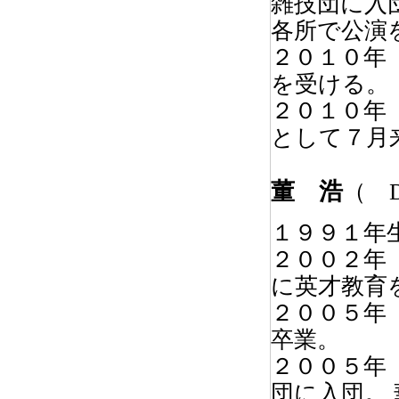
雑技団に入
各所で公演
２０１０年
を受ける。
２０１０年
として７月
董 浩
（ 
１９９１年
２００２年
に英才教育
２００５年
卒業。
２００５年
団に入団。